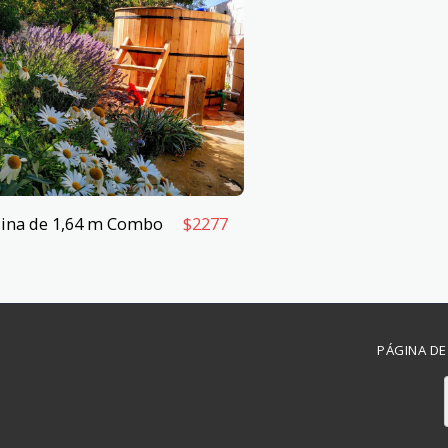
ina de 1,64 m Combo
$
2277
PÁGINA DE 