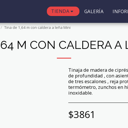
TIENDA
GALERÍA
INFO
Tina de 1,64 m con caldera a leña Mini
1,64 M CON CALDERA A 
Tinaja de madera de ciprés
de profundidad , con asient
de tres escalones , reja pr
termómetro, zunchos en hie
inoxidable.
$
3861